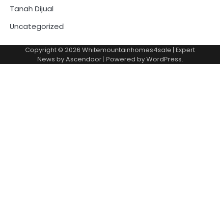
Tanah Dijual
Uncategorized
Copyright © 2026
Whitemountainhomes4sale
| Expert
News by
Ascendoor
| Powered by
WordPress
.