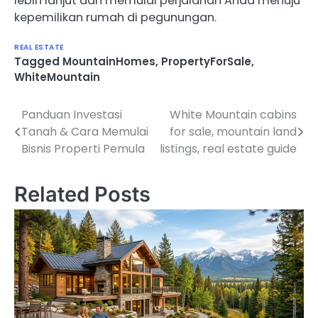
lebih lanjut dan memulai perjalanan Anda menuju
kepemilikan rumah di pegunungan.
REAL ESTATE
Tagged
MountainHomes
,
PropertyForSale
,
WhiteMountain
Panduan Investasi
White Mountain cabins
Navigasi
Tanah & Cara Memulai
for sale, mountain land
pos
Bisnis Properti Pemula
listings, real estate guide
Related Posts