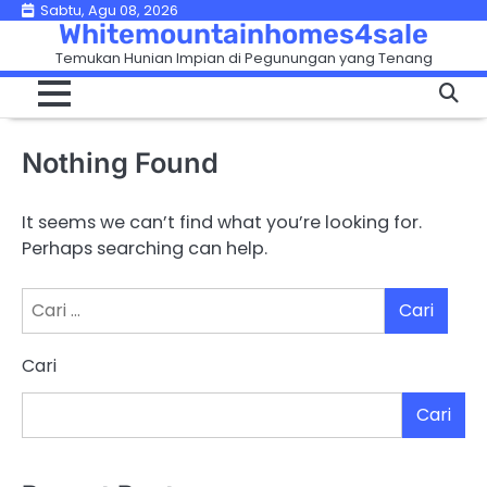
Skip
Sabtu, Agu 08, 2026
Whitemountainhomes4sale
to
Temukan Hunian Impian di Pegunungan yang Tenang
content
Nothing Found
It seems we can’t find what you’re looking for.
Perhaps searching can help.
Cari
untuk:
Cari
Cari