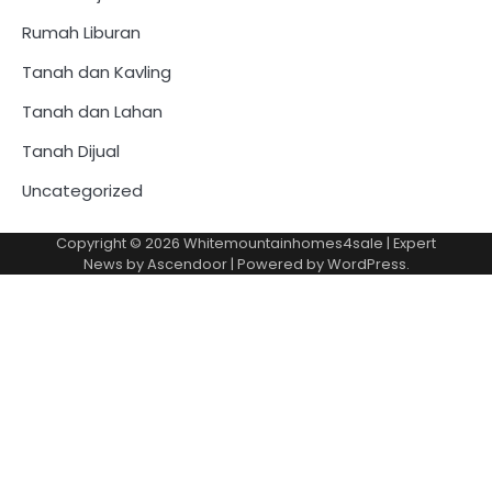
Rumah Liburan
Tanah dan Kavling
Tanah dan Lahan
Tanah Dijual
Uncategorized
Copyright © 2026
Whitemountainhomes4sale
| Expert
News by
Ascendoor
| Powered by
WordPress
.