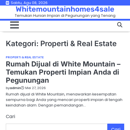
Skip
Sabtu, Agu 08, 2026
Whitemountainhomes4sale
to
Temukan Hunian Impian di Pegunungan yang Tenang
content
Kategori:
Properti & Real Estate
PROPERTI & REAL ESTATE
Rumah Dijual di White Mountain –
Temukan Properti Impian Anda di
Pegunungan
by
admin
Mei 27, 2026
Rumah dijual di White Mountain, menawarkan kesempatan
sempurna bagi Anda yang mencari properti impian di tengah
keindahan alam. Dengan pemandangan…
Cari
Cari