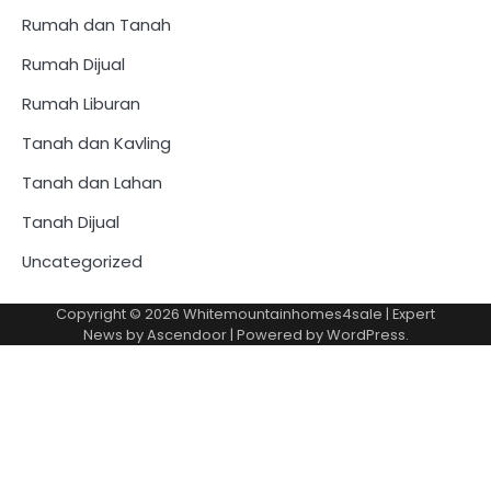
Rumah dan Tanah
Rumah Dijual
Rumah Liburan
Tanah dan Kavling
Tanah dan Lahan
Tanah Dijual
Uncategorized
Copyright © 2026
Whitemountainhomes4sale
| Expert
News by
Ascendoor
| Powered by
WordPress
.