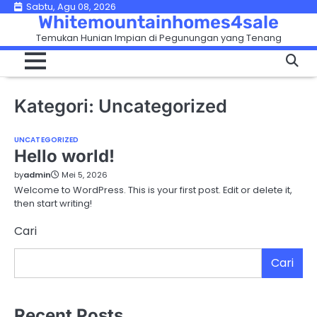
Skip
Sabtu, Agu 08, 2026
Whitemountainhomes4sale
to
Temukan Hunian Impian di Pegunungan yang Tenang
content
Kategori:
Uncategorized
UNCATEGORIZED
Hello world!
by
admin
Mei 5, 2026
Welcome to WordPress. This is your first post. Edit or delete it,
then start writing!
Cari
Cari
Recent Posts