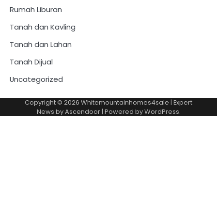
Rumah Liburan
Tanah dan Kavling
Tanah dan Lahan
Tanah Dijual
Uncategorized
Copyright © 2026
Whitemountainhomes4sale
| Expert
News by
Ascendoor
| Powered by
WordPress
.