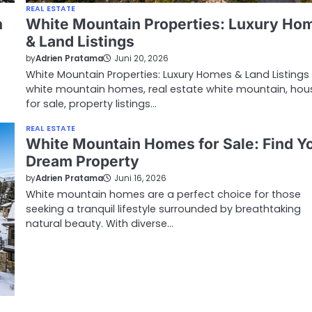
REAL ESTATE
n
White Mountain Properties: Luxury Ho
& Land Listings
by
Adrien Pratama
Juni 20, 2026
White Mountain Properties: Luxury Homes & Land Listings
white mountain homes, real estate white mountain, hou
for sale, property listings…
REAL ESTATE
White Mountain Homes for Sale: Find Y
Dream Property
by
Adrien Pratama
Juni 16, 2026
White mountain homes are a perfect choice for those
seeking a tranquil lifestyle surrounded by breathtaking
natural beauty. With diverse…