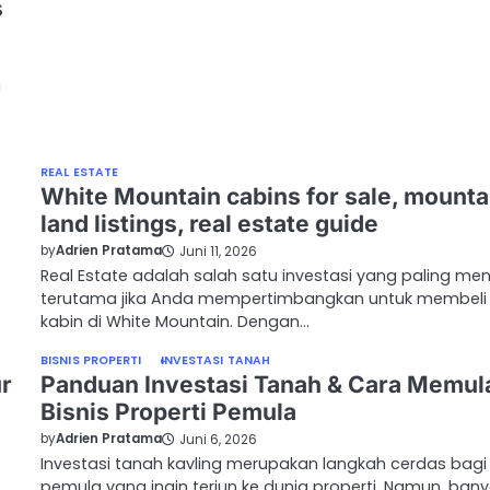
s
g
REAL ESTATE
White Mountain cabins for sale, mounta
land listings, real estate guide
by
Adrien Pratama
Juni 11, 2026
Real Estate adalah salah satu investasi yang paling mena
terutama jika Anda mempertimbangkan untuk membeli
kabin di White Mountain. Dengan…
BISNIS PROPERTI
INVESTASI TANAH
ur
Panduan Investasi Tanah & Cara Memul
Bisnis Properti Pemula
by
Adrien Pratama
Juni 6, 2026
Investasi tanah kavling merupakan langkah cerdas bagi
pemula yang ingin terjun ke dunia properti. Namun, ban