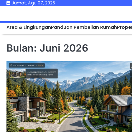
Skip
Jumat, Agu 07, 2026
to
content
Area & Lingkungan
Panduan Pembelian Rumah
Proper
Bulan:
Juni 2026