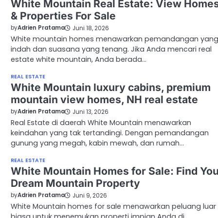
White Mountain Real Estate: View Home
& Properties For Sale
by
Adrien Pratama
Juni 18, 2026
White mountain homes menawarkan pemandangan yan
indah dan suasana yang tenang. Jika Anda mencari real
estate white mountain, Anda berada…
REAL ESTATE
White Mountain luxury cabins, premium
mountain view homes, NH real estate
by
Adrien Pratama
Juni 13, 2026
Real Estate di daerah White Mountain menawarkan
keindahan yang tak tertandingi. Dengan pemandangan
gunung yang megah, kabin mewah, dan rumah…
REAL ESTATE
White Mountain Homes for Sale: Find Yo
Dream Mountain Property
by
Adrien Pratama
Juni 9, 2026
White Mountain homes for sale menawarkan peluang luar
biasa untuk menemukan properti impian Anda di