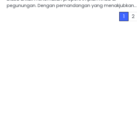
pegunungan. Dengan pemandangan yang menakjubkan…
Paginasi
1
2
pos