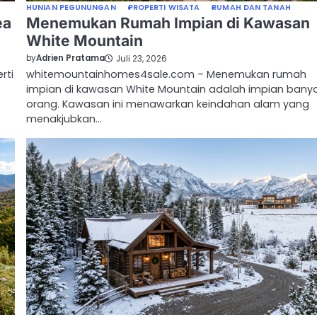
HUNIAN PEGUNUNGAN
PROPERTI WISATA
RUMAH DAN TANAH
ea
Menemukan Rumah Impian di Kawasan
White Mountain
by
Adrien Pratama
Juli 23, 2026
rti
whitemountainhomes4sale.com – Menemukan rumah
impian di kawasan White Mountain adalah impian bany
orang. Kawasan ini menawarkan keindahan alam yang
menakjubkan…