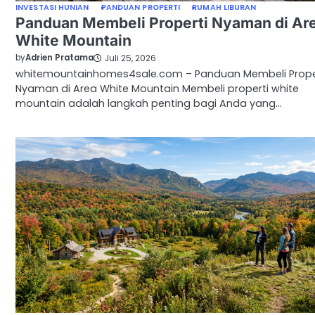
INVESTASI HUNIAN
PANDUAN PROPERTI
RUMAH LIBURAN
Panduan Membeli Properti Nyaman di Ar
White Mountain
by
Adrien Pratama
Juli 25, 2026
whitemountainhomes4sale.com – Panduan Membeli Prope
Nyaman di Area White Mountain Membeli properti white
mountain adalah langkah penting bagi Anda yang…