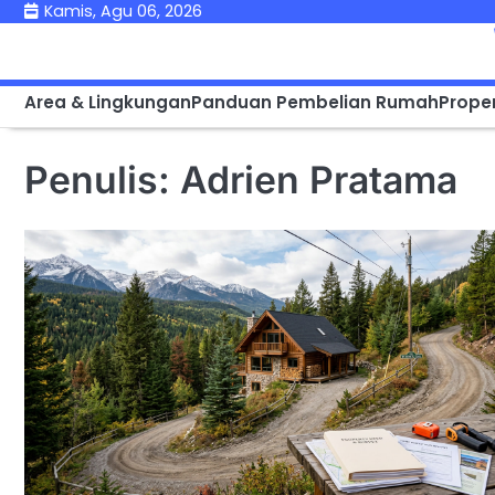
Skip
Kamis, Agu 06, 2026
to
content
Area & Lingkungan
Panduan Pembelian Rumah
Proper
Penulis:
Adrien Pratama