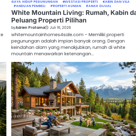
GAYA HIDUP PEGUNUNGAN
INVESTASI PROPERTI
KABIN DAN VILA
PANDUAN PEMBELI
PROPERTI HUNIAN
TANAH DIJUAL
White Mountain Living: Rumah, Kabin d
Peluang Properti Pilihan
by
Adrien Pratama
Juli 16, 2026
te
whitemountainhomes4sale.com – Memiliki properti
pegunungan adalah impian banyak orang. Dengan
keindahan alam yang menakjubkan, rumah di white
mountain menawarkan ketenangan…