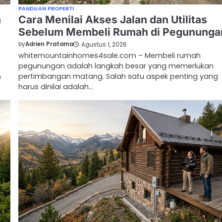
PANDUAN PROPERTI
m
Cara Menilai Akses Jalan dan Utilitas
Sebelum Membeli Rumah di Pegununga
by
Adrien Pratama
Agustus 1, 2026
whitemountainhomes4sale.com – Membeli rumah
pegunungan adalah langkah besar yang memerlukan
n
pertimbangan matang. Salah satu aspek penting yang
harus dinilai adalah…