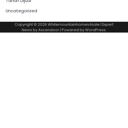
Tanah Dijual
Uncategorized
Copyright © 2026
Whitemountainhomes4sale
| Expert
News by
Ascendoor
| Powered by
WordPress
.