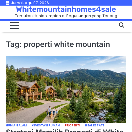
Skip
Jumat, Agu 07, 2026
Whitemountainhomes4sale
to
Temukan Hunian Impian di Pegunungan yang Tenang
content
Tag:
properti white mountain
HUNIAN ALAM
INVESTASI RUMAH
PROPERTI
REAL ESTATE