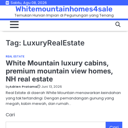
Skip
Sabtu, Agu 08, 2026
Whitemountainhomes4sale
to
Temukan Hunian Impian di Pegunungan yang Tenang
content
Tag:
LuxuryRealEstate
REAL ESTATE
White Mountain luxury cabins,
premium mountain view homes,
NH real estate
by
Adrien Pratama
Juni 13, 2026
Real Estate di daerah White Mountain menawarkan keindahan
yang tak tertandingi. Dengan pemandangan gunung yang
megah, kabin mewah, dan rumah…
Cari
Cari