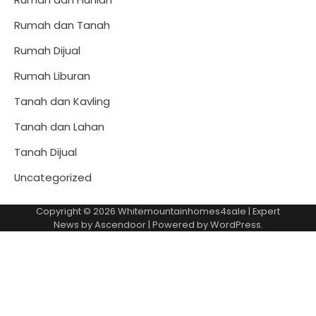
Rumah dan Tanah
Rumah Dijual
Rumah Liburan
Tanah dan Kavling
Tanah dan Lahan
Tanah Dijual
Uncategorized
Copyright © 2026
Whitemountainhomes4sale
| Expert
News by
Ascendoor
| Powered by
WordPress
.