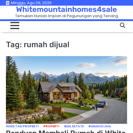
Skip
Minggu, Agu 09, 2026
Whitemountainhomes4sale
to
Temukan Hunian Impian di Pegunungan yang Tenang
content
Tag:
rumah dijual
INVESTASI PROPERTI
PROPERTI
REAL ESTATE
RUMAH DIJUAL